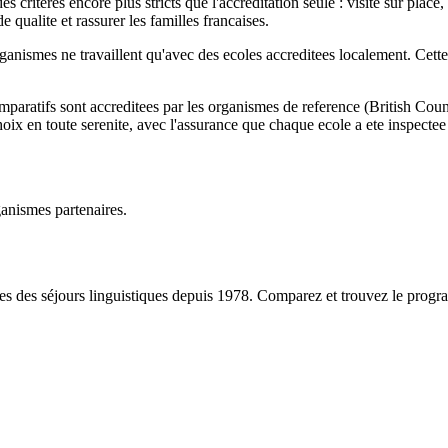
es criteres encore plus stricts que l'accreditation seule : visite sur place
 qualite et rassurer les familles francaises.
ismes ne travaillent qu'avec des ecoles accreditees localement. Cette d
 comparatifs sont accreditees par les organismes de reference (Britis
ix en toute serenite, avec l'assurance que chaque ecole a ete inspectee 
anismes partenaires.
stes des séjours linguistiques depuis 1978. Comparez et trouvez le pro