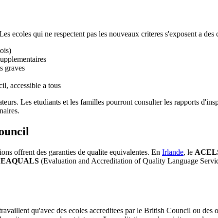
es ecoles qui ne respectent pas les nouveaux criteres s'exposent a des
ois)
 supplementaires
s graves
il, accessible a tous
rs. Les etudiants et les familles pourront consulter les rapports d'inspe
naires.
ouncil
ons offrent des garanties de qualite equivalentes. En
Irlande
, le
ACELS
l
EAQUALS
(Evaluation and Accreditation of Quality Language Servic
travaillent qu'avec des ecoles accreditees par le British Council ou des o