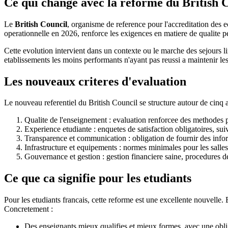
Ce qui change avec la reforme du British 
Le
British Council
, organisme de reference pour l'accreditation des
operationnelle en 2026, renforce les exigences en matiere de qualite p
Cette evolution intervient dans un contexte ou le marche des sejours 
etablissements les moins performants n'ayant pas reussi a maintenir les
Les nouveaux criteres d'evaluation
Le nouveau referentiel du British Council se structure autour de cinq 
Qualite de l'enseignement : evaluation renforcee des methodes
Experience etudiante : enquetes de satisfaction obligatoires, su
Transparence et communication : obligation de fournir des informa
Infrastructure et equipements : normes minimales pour les salle
Gouvernance et gestion : gestion financiere saine, procedures de 
Ce que ca signifie pour les etudiants
Pour les etudiants francais, cette reforme est une excellente nouvelle.
Concretement :
Des enseignants mieux qualifies et mieux formes, avec une obli