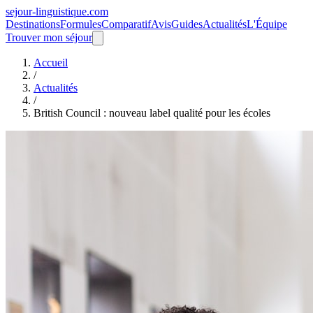
sejour-linguistique.
com
Destinations
Formules
Comparatif
Avis
Guides
Actualités
L'Équipe
Trouver mon séjour
Accueil
/
Actualités
/
British Council : nouveau label qualité pour les écoles