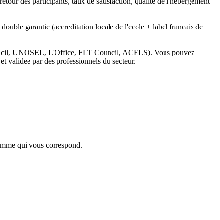
, retour des participants, taux de satisfaction, qualite de l'hebergement
ouble garantie (accreditation locale de l'ecole + label francais de
h Council, UNOSEL, L'Office, ELT Council, ACELS). Vous pouvez
et validee par des professionnels du secteur.
gramme qui vous correspond.