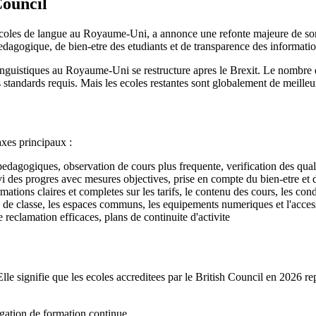
Council
 ecoles de langue au Royaume-Uni, a annonce une refonte majeure de son
edagogique, de bien-etre des etudiants et de transparence des informati
linguistiques au Royaume-Uni se restructure apres le Brexit. Le nombre 
 standards requis. Mais les ecoles restantes sont globalement de meilleur
axes principaux :
 pedagogiques, observation de cours plus frequente, verification des 
ivi des progres avec mesures objectives, prise en compte du bien-etre et 
tions claires et completes sur les tarifs, le contenu des cours, les con
s de classe, les espaces communs, les equipements numeriques et l'acce
reclamation efficaces, plans de continuite d'activite
 Elle signifie que les ecoles accreditees par le British Council en 2026 
gation de formation continue