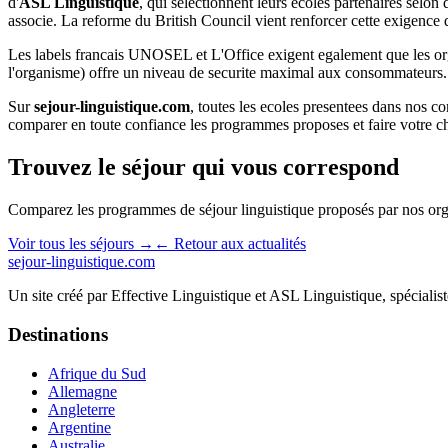
d'
ASL Linguistique
, qui selectionnent leurs ecoles partenaires selon d
associe. La reforme du British Council vient renforcer cette exigence de
Les labels francais UNOSEL et L'Office exigent egalement que les organ
l'organisme) offre un niveau de securite maximal aux consommateurs.
Sur
sejour-linguistique.com
, toutes les ecoles presentees dans nos
comparer en toute confiance les programmes proposes et faire votre cho
Trouvez le séjour qui vous correspond
Comparez les programmes de séjour linguistique proposés par nos org
Voir tous les séjours →
← Retour aux actualités
sejour-linguistique.
com
Un site créé par
Effective Linguistique
et
ASL Linguistique
, spéciali
Destinations
Afrique du Sud
Allemagne
Angleterre
Argentine
Australie