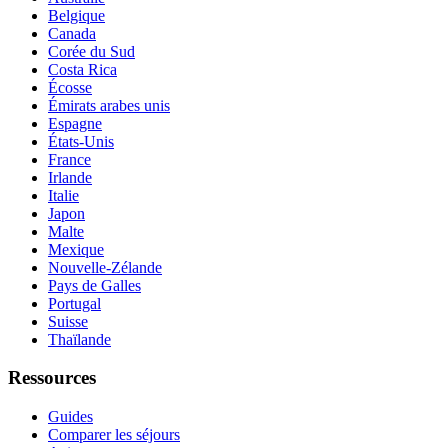
Belgique
Canada
Corée du Sud
Costa Rica
Écosse
Émirats arabes unis
Espagne
États-Unis
France
Irlande
Italie
Japon
Malte
Mexique
Nouvelle-Zélande
Pays de Galles
Portugal
Suisse
Thaïlande
Ressources
Guides
Comparer les séjours