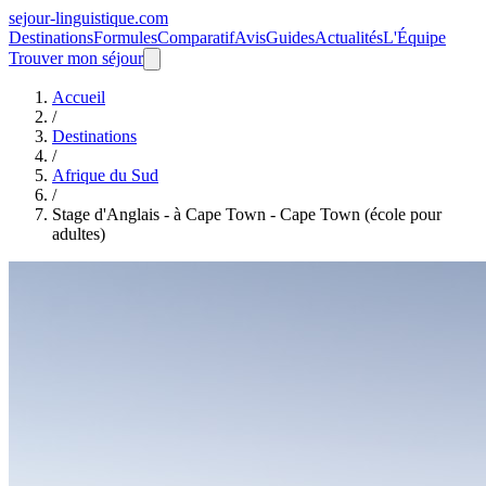
sejour-linguistique.
com
Destinations
Formules
Comparatif
Avis
Guides
Actualités
L'Équipe
Trouver mon séjour
Accueil
/
Destinations
/
Afrique du Sud
/
Stage d'Anglais - à Cape Town - Cape Town (école pour
adultes)