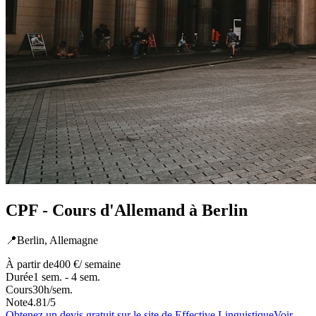
CPF - Cours d'Allemand à Berlin
📍
Berlin,
Allemagne
À partir de
400 €
/ semaine
Durée
1 sem. - 4 sem.
Cours
30
h/sem.
Note
4.81
/5
Obtenez un devis gratuit sur le site de
Effective Linguistique
Voir