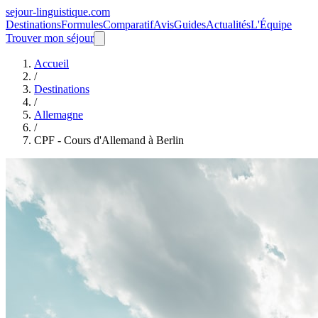
sejour-linguistique.
com
Destinations
Formules
Comparatif
Avis
Guides
Actualités
L'Équipe
Trouver mon séjour
Accueil
/
Destinations
/
Allemagne
/
CPF - Cours d'Allemand à Berlin