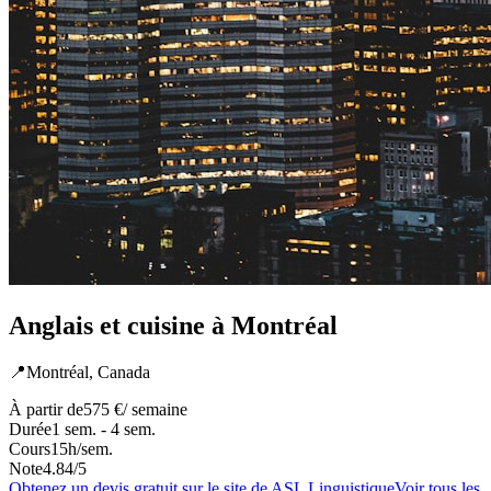
Anglais et cuisine à Montréal
📍
Montréal,
Canada
À partir de
575 €
/ semaine
Durée
1 sem. - 4 sem.
Cours
15
h/sem.
Note
4.84
/5
Obtenez un devis gratuit sur le site de
ASL Linguistique
Voir tous les