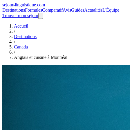
sejour-linguistique.
com
Destinations
Formules
Comparatif
Avis
Guides
Actualités
L'Équipe
Trouver mon séjour
Accueil
/
Destinations
/
Canada
/
Anglais et cuisine à Montréal