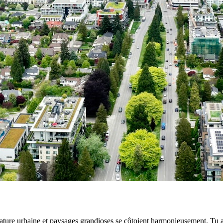
ure urbaine et paysages grandioses se côtoient harmonieusement. Tu ap