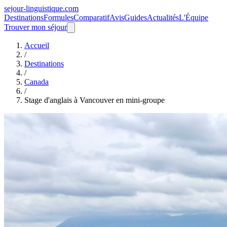
sejour-linguistique.
com
Destinations
Formules
Comparatif
Avis
Guides
Actualités
L'Équipe
Trouver mon séjour
Accueil
/
Destinations
/
Canada
/
Stage d'anglais à Vancouver en mini-groupe