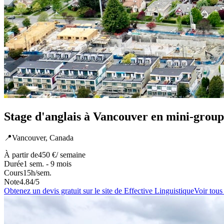
Stage d'anglais à Vancouver en mini-grou
📍
Vancouver,
Canada
À partir de
450 €
/ semaine
Durée
1 sem. - 9 mois
Cours
15
h/sem.
Note
4.84
/5
Obtenez un devis gratuit sur le site de
Effective Linguistique
Voir tous