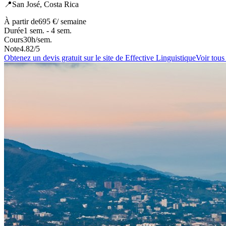
📍
San José,
Costa Rica
À partir de
695 €
/ semaine
Durée
1 sem. - 4 sem.
Cours
30
h/sem.
Note
4.82
/5
Obtenez un devis gratuit sur le site de
Effective Linguistique
Voir tous