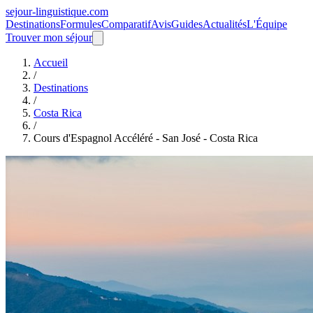
sejour-linguistique.
com
Destinations
Formules
Comparatif
Avis
Guides
Actualités
L'Équipe
Trouver mon séjour
Accueil
/
Destinations
/
Costa Rica
/
Cours d'Espagnol Accéléré - San José - Costa Rica