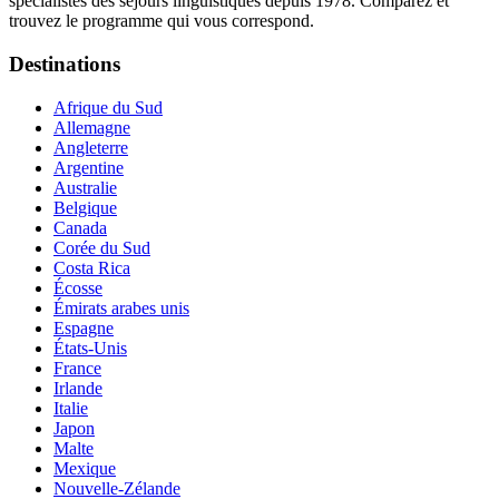
spécialistes des séjours linguistiques depuis 1978. Comparez et
trouvez le programme qui vous correspond.
Destinations
Afrique du Sud
Allemagne
Angleterre
Argentine
Australie
Belgique
Canada
Corée du Sud
Costa Rica
Écosse
Émirats arabes unis
Espagne
États-Unis
France
Irlande
Italie
Japon
Malte
Mexique
Nouvelle-Zélande