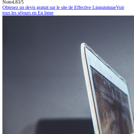
Note
4.83
/5
Obtenez un devis gratuit sur le site de
Effective Linguistique
Voir
tous les séjours
en En ligne