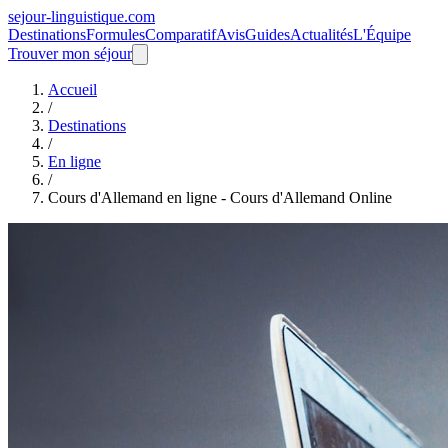
sejour-linguistique.
com
Destinations
Formules
Comparatif
Avis
Guides
Actualités
L'Équipe
Trouver mon séjour
Accueil
/
Destinations
/
En ligne
/
Cours d'Allemand en ligne - Cours d'Allemand Online