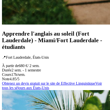
Apprendre l'anglais au soleil (Fort
Lauderdale) - Miami/Fort Lauderdale -
étudiants
📍
Fort Lauderdale,
États-Unis
À partir de
680 €
/ 2 sem.
Durée
2 sem. - 1 semestre
Cours
17
h/sem.
Note
4.85
/5
Obtenez un devis gratuit sur le site de
Effective Linguistique
Voir
tous les séjours
aux États-Unis