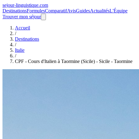
sejour-linguistique.
com
Destinations
Formules
Comparatif
Avis
Guides
Actualités
L'Équipe
Trouver mon séjour
Accueil
/
Destinations
/
Italie
/
CPF - Cours d'Italien à Taormine (Sicile) - Sicile - Taormine