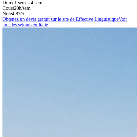
Durée
1 sem. - 4 sem.
Cours
20
h/sem.
Note
4.83
/5
Obtenez un devis gratuit sur le site de
Effective Linguistique
Voir
tous les séjours
en Italie