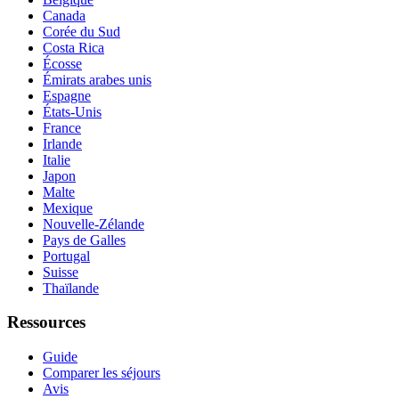
Canada
Corée du Sud
Costa Rica
Écosse
Émirats arabes unis
Espagne
États-Unis
France
Irlande
Italie
Japon
Malte
Mexique
Nouvelle-Zélande
Pays de Galles
Portugal
Suisse
Thaïlande
Ressources
Guide
Comparer les séjours
Avis