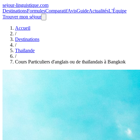
sejour-linguistique.
com
Destinations
Formules
Comparatif
Avis
Guide
Actualités
L'Équipe
Trouver mon séjour
Accueil
/
Destinations
/
Thaïlande
/
Cours Particuliers d'anglais ou de thaïlandais à Bangkok