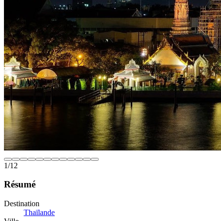
1
/
12
Résumé
Destination
Thaïlande