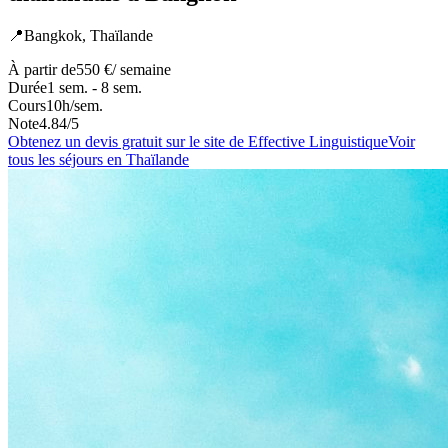
📍
Bangkok,
Thaïlande
À partir de
550 €
/ semaine
Durée
1 sem. - 8 sem.
Cours
10
h/sem.
Note
4.84
/5
Obtenez un devis gratuit sur le site de
Effective Linguistique
Voir
tous les séjours
en Thaïlande