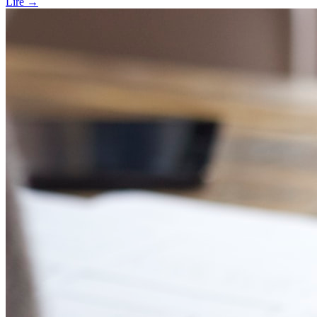
Lire
→