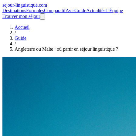
sejour-linguistique.
com
Destinations
Formules
Comparatif
Avis
Guide
Actualités
L'Équipe
Trouver mon séjour
Accueil
/
Guide
/
Angleterre ou Malte : où partir en séjour linguistique ?