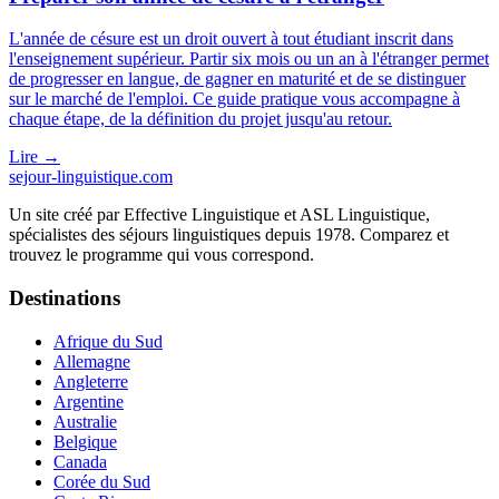
L'année de césure est un droit ouvert à tout étudiant inscrit dans
l'enseignement supérieur. Partir six mois ou un an à l'étranger permet
de progresser en langue, de gagner en maturité et de se distinguer
sur le marché de l'emploi. Ce guide pratique vous accompagne à
chaque étape, de la définition du projet jusqu'au retour.
Lire
→
sejour-linguistique.
com
Un site créé par
Effective Linguistique
et
ASL Linguistique
,
spécialistes des séjours linguistiques depuis 1978. Comparez et
trouvez le programme qui vous correspond.
Destinations
Afrique du Sud
Allemagne
Angleterre
Argentine
Australie
Belgique
Canada
Corée du Sud