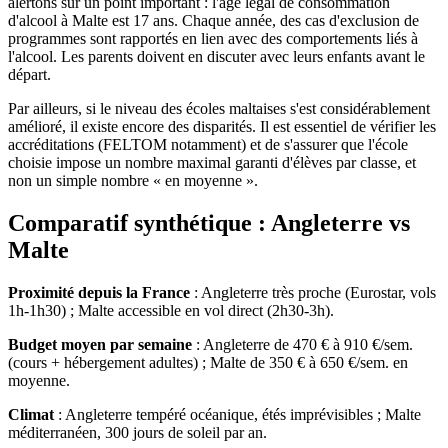
alertons sur un point important : l'âge légal de consommation
d'alcool à Malte est 17 ans. Chaque année, des cas d'exclusion de
programmes sont rapportés en lien avec des comportements liés à
l'alcool. Les parents doivent en discuter avec leurs enfants avant le
départ.
Par ailleurs, si le niveau des écoles maltaises s'est considérablement
amélioré, il existe encore des disparités. Il est essentiel de vérifier les
accréditations (FELTOM notamment) et de s'assurer que l'école
choisie impose un nombre maximal garanti d'élèves par classe, et
non un simple nombre « en moyenne ».
Comparatif synthétique : Angleterre vs
Malte
Proximité depuis la France
: Angleterre très proche (Eurostar, vols
1h-1h30) ; Malte accessible en vol direct (2h30-3h).
Budget moyen par semaine
: Angleterre de 470 € à 910 €/sem.
(cours + hébergement adultes) ; Malte de 350 € à 650 €/sem. en
moyenne.
Climat
: Angleterre tempéré océanique, étés imprévisibles ; Malte
méditerranéen, 300 jours de soleil par an.