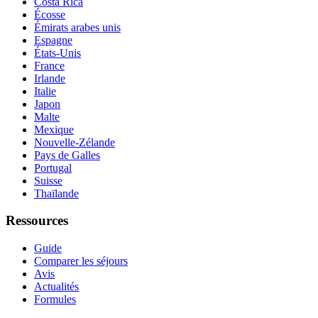
Costa Rica
Écosse
Émirats arabes unis
Espagne
États-Unis
France
Irlande
Italie
Japon
Malte
Mexique
Nouvelle-Zélande
Pays de Galles
Portugal
Suisse
Thaïlande
Ressources
Guide
Comparer les séjours
Avis
Actualités
Formules