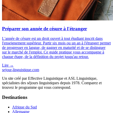
Préparer son année de césure à l'étranger
L'année de césure est un droit ouvert à tout étudiant inscrit dans
l'enseignement supérieur. Partir six mois ou un an à l'étranger permet
de progresser en langue, de gagner en maturité et de se distinguer
sur le marché de l'emploi. Ce guide pratique vous accompagne à
chaque étape, de la définition du projet jusqu'au retour.
Lire
→
sejour-linguistique.
com
Un site créé par
Effective Linguistique
et
ASL Linguistique
,
spécialistes des séjours linguistiques depuis 1978. Comparez et
trouvez le programme qui vous correspond.
Destinations
Afrique du Sud
Allemagne