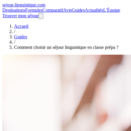
sejour-linguistique.
com
Destinations
Formules
Comparatif
Avis
Guides
Actualités
L'Équipe
Trouver mon séjour
Accueil
/
Guides
/
Comment choisir un séjour linguistique en classe prépa ?