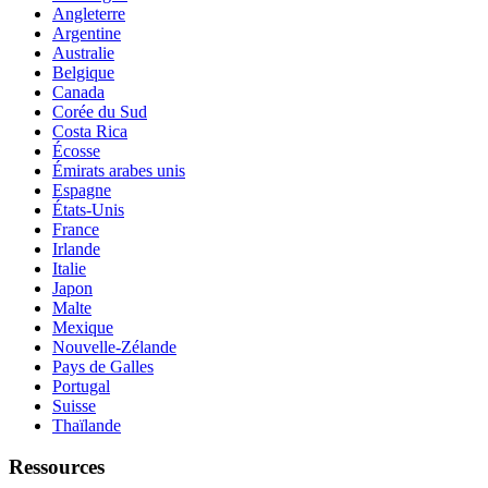
Angleterre
Argentine
Australie
Belgique
Canada
Corée du Sud
Costa Rica
Écosse
Émirats arabes unis
Espagne
États-Unis
France
Irlande
Italie
Japon
Malte
Mexique
Nouvelle-Zélande
Pays de Galles
Portugal
Suisse
Thaïlande
Ressources